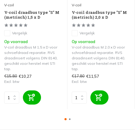
V-coil
V-coil
V-coil draadbus type "S" M
V-coil draadbus type "S" M
(metrisch) 1,5 x D
(metrisch) 2,0 x D
Vergelijk
Vergelijk
Op voorraad
Op voorraad
V-coil draadbus M 1,5 x D voor
V-coil draadbus M 2,0 x D voor
schroefdraad reparatie. RVS
schroefdraad reparatie. RVS
draadinsert volgens DIN 8140,
draadinsert volgens DIN 8140,
geschikt voor herstel met STI
geschikt voor herstel met STI
tap.
tap.
€15,80
€17,80
€10,27
€11,57
Excl. btw
Excl. btw