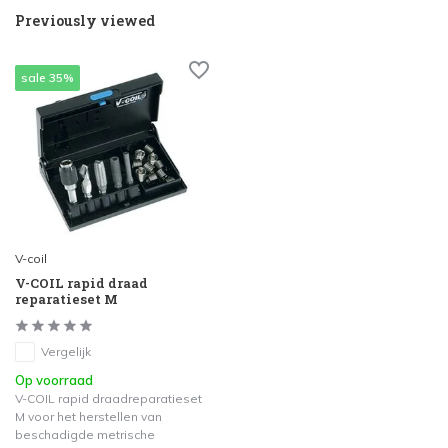
Previously viewed
sale 35%
V-coil
V-COIL rapid draad
reparatieset M
Vergelijk
Op voorraad
V-COIL rapid draadreparatieset
M voor het herstellen van
beschadigde metrische