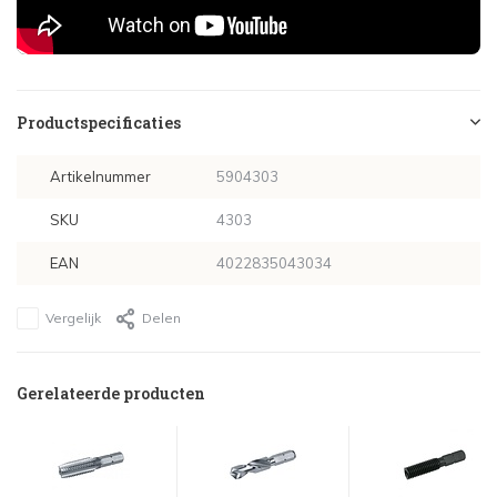
Productspecificaties
Artikelnummer
5904303
SKU
4303
EAN
4022835043034
Vergelijk
Delen
Gerelateerde producten