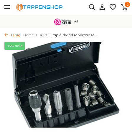
0
@
Terug
Home
V-COIL rapid draad reparatiese...
35% sale