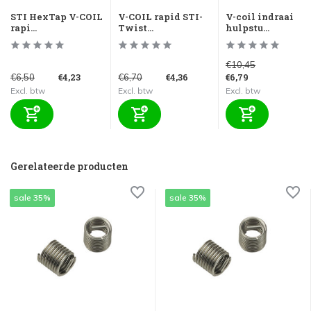
STI HexTap V-COIL
V-COIL rapid STI-
V-coil indraai
rapi...
Twist...
hulpstu...
€10,45
€4,23
€4,36
€6,79
€6,50
€6,70
Excl. btw
Excl. btw
Excl. btw
Gerelateerde producten
sale 35%
sale 35%