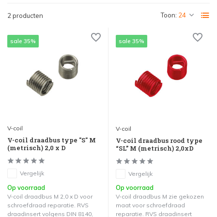
Toon:
2 producten
sale 35%
sale 35%
V-coil
V-coil
V-coil draadbus type "S" M
V-coil draadbus rood type
(metrisch) 2,0 x D
“SL” M (metrisch) 2,0xD
Vergelijk
Vergelijk
Op voorraad
Op voorraad
V-coil draadbus M 2,0 x D voor
V-coil draadbus M zie gekozen
schroefdraad reparatie. RVS
maat voor schroefdraad
draadinsert volgens DIN 8140,
reparatie. RVS draadinsert