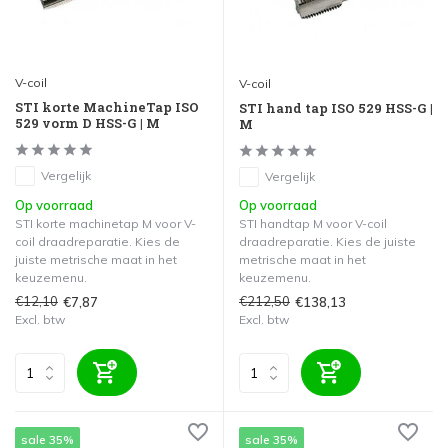
V-coil
V-coil
STI korte MachineTap ISO
STI hand tap ISO 529 HSS-G |
529 vorm D HSS-G | M
M
Vergelijk
Vergelijk
Op voorraad
Op voorraad
STI korte machinetap M voor V-
STI handtap M voor V-coil
coil draadreparatie. Kies de
draadreparatie. Kies de juiste
juiste metrische maat in het
metrische maat in het
keuzemenu.
keuzemenu.
€12,10
€212,50
€7,87
€138,13
Excl. btw
Excl. btw
sale 35%
sale 35%