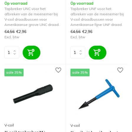
Op voorraad
Op voorraad
Tapbreker UNC voor het
Tapbreker UNF voor het
afbreken van de meenemer bij
afbreken van de meenemer bij
V-coil draadbussen voor
V-coil draadbussen voor
Amerikaanse grove UNC draad.
Amerikaanse fijne UNF draad.
€4,56
€4,56
€2,96
€2,96
Excl. btw
Excl. btw
sale 35%
sale 35%
V-coil
V-coil