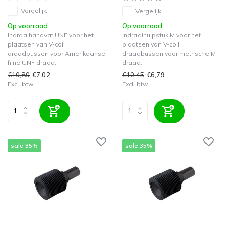
Vergelijk
Vergelijk
Op voorraad
Op voorraad
Indraaihandvat UNF voor het
Indraaihulpstuk M voor het
plaatsen van V-coil
plaatsen van V-coil
draadbussen voor Amerikaanse
draadbussen voor metrische M
fijne UNF draad.
draad.
€10,80
€10,45
€7,02
€6,79
Excl. btw
Excl. btw
sale 35%
sale 35%