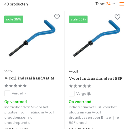
Toon:
40 producten
sale 35%
sale 35%
V-coil
V-coil
V-coil indraaihandvat M
V-coil indraaihandvat BSF
Vergelijk
Vergelijk
Op voorraad
Op voorraad
Indraaihandvat M voor het
Indraaihandvat BSF voor het
plaatsen van metrische V-coil
plaatsen van V-coil
draadbussen na
draadbussen voor Britse fijne
draadreparatie.
BSF draad.