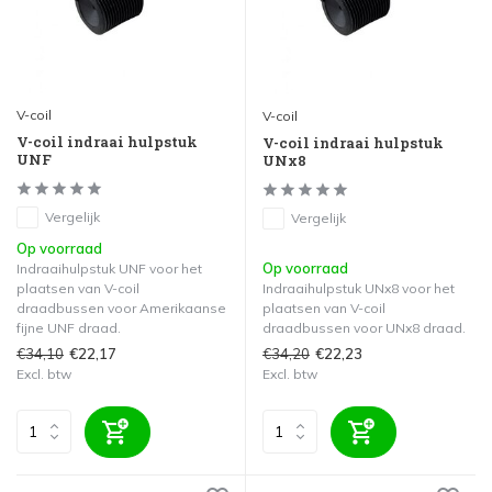
V-coil
V-coil
V-coil indraai hulpstuk
V-coil indraai hulpstuk
UNF
UNx8
Vergelijk
Vergelijk
Op voorraad
Op voorraad
Indraaihulpstuk UNF voor het
plaatsen van V-coil
Indraaihulpstuk UNx8 voor het
draadbussen voor Amerikaanse
plaatsen van V-coil
fijne UNF draad.
draadbussen voor UNx8 draad.
€34,10
€34,20
€22,17
€22,23
Excl. btw
Excl. btw