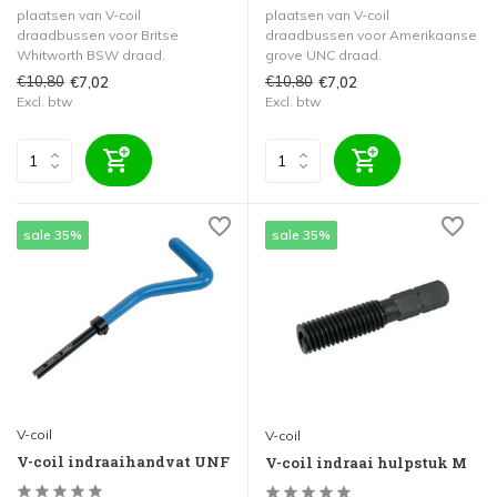
plaatsen van V-coil
plaatsen van V-coil
draadbussen voor Britse
draadbussen voor Amerikaanse
Whitworth BSW draad.
grove UNC draad.
€10,80
€10,80
€7,02
€7,02
Excl. btw
Excl. btw
sale 35%
sale 35%
V-coil
V-coil
V-coil indraaihandvat UNF
V-coil indraai hulpstuk M