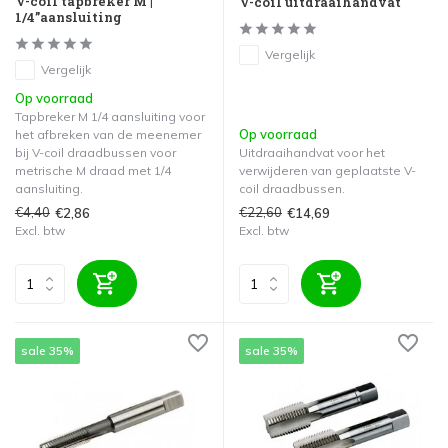
V-coil tapbreker M |
V-coil uitdraaihandvat
1/4”aansluiting
Vergelijk
Vergelijk
Op voorraad
Tapbreker M 1/4 aansluiting voor
Op voorraad
het afbreken van de meenemer
bij V-coil draadbussen voor
Uitdraaihandvat voor het
metrische M draad met 1/4
verwijderen van geplaatste V-
aansluiting.
coil draadbussen.
€4,40
€22,60
€2,86
€14,69
Excl. btw
Excl. btw
sale 35%
sale 35%