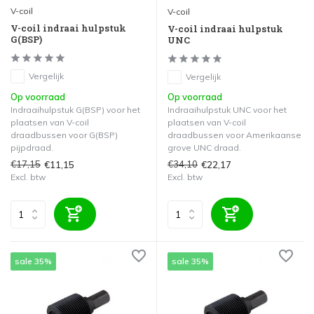
V-coil
V-coil
V-coil indraai hulpstuk
V-coil indraai hulpstuk
G(BSP)
UNC
Vergelijk
Vergelijk
Op voorraad
Op voorraad
Indraaihulpstuk G(BSP) voor het
Indraaihulpstuk UNC voor het
plaatsen van V-coil
plaatsen van V-coil
draadbussen voor G(BSP)
draadbussen voor Amerikaanse
pijpdraad.
grove UNC draad.
€17,15
€34,10
€11,15
€22,17
Excl. btw
Excl. btw
sale 35%
sale 35%