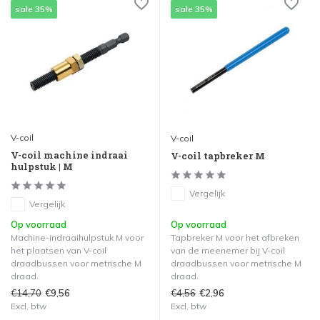
sale 35%
sale 35%
V-coil
V-coil
V-coil machine indraai
V-coil tapbreker M
hulpstuk | M
Vergelijk
Vergelijk
Op voorraad
Op voorraad
Machine-indraaihulpstuk M voor
Tapbreker M voor het afbreken
het plaatsen van V-coil
van de meenemer bij V-coil
draadbussen voor metrische M
draadbussen voor metrische M
draad.
draad.
€14,70
€4,56
€9,56
€2,96
Excl. btw
Excl. btw