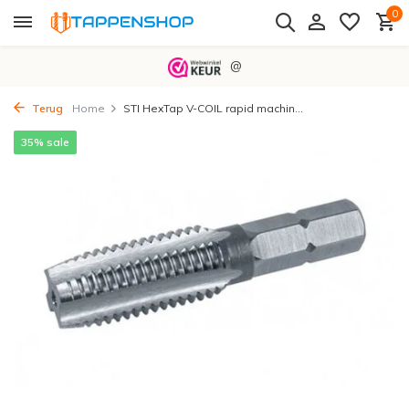
0
@
Terug
Home
STI HexTap V-COIL rapid machin...
35% sale