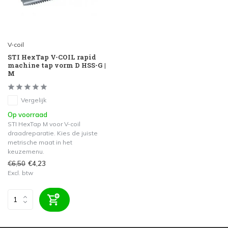
V-coil
STI HexTap V-COIL rapid
machine tap vorm D HSS-G |
M
Vergelijk
Op voorraad
STI HexTap M voor V-coil
draadreparatie. Kies de juiste
metrische maat in het
keuzemenu.
€6,50
€4,23
Excl. btw