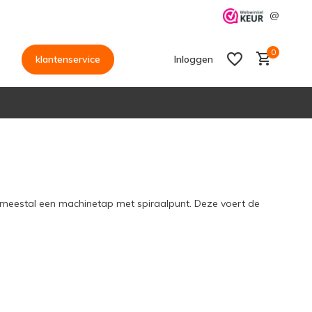
@
0
klantenservice
Inloggen
Account aanmaken
Account aanmaken
meestal een machinetap met spiraalpunt. Deze voert de