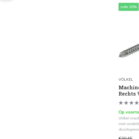
sale 20%
VÖLKEL
Machine
Rechts 
Op voorr
Völkel mac
met onderb
doorlopen
€20,45