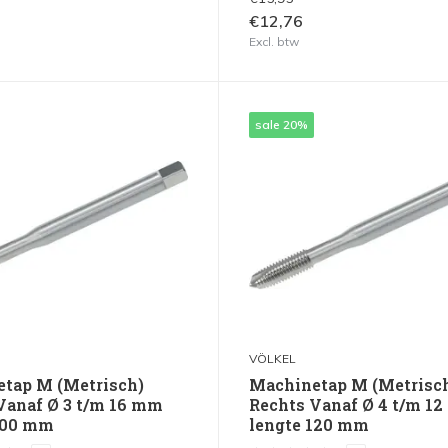
€12,76
Excl. btw
sale 20%
VÖLKEL
tap M (Metrisch)
Machinetap M (Metrisc
Vanaf Ø 3 t/m 16 mm
Rechts Vanaf Ø 4 t/m 1
100 mm
lengte 120 mm