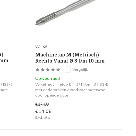
VÖLKEL
h)
Machinetap M (Metrisch)
4 mm
Rechts Vanaf Ø 3 t/m 10 mm
Vergelijk
Op voorraad
B HSS-E
Völkel machinetap DIN 371 Vorm B HSS-E
pende
met onderbroken draad voor metrische
doorlopende gaten.
€17,60
€14,08
Excl. btw