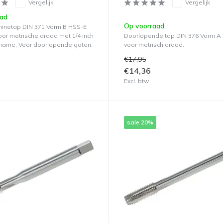
Vergelijk
Vergelijk
aad
Op voorraad
hinetap DIN 371 Vorm B HSS-E
oor metrische draad met 1/4 inch
Doorlopende tap DIN 376 Vorm A
name. Voor doorlopende gaten.
voor metrisch draad.
€17,95
€14,36
Excl. btw
sale 20%