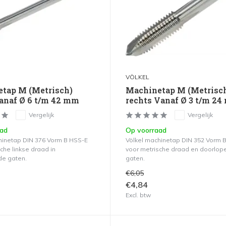
VÖLKEL
tap M (Metrisch)
Machinetap M (Metrisc
anaf Ø 6 t/m 42 mm
rechts Vanaf Ø 3 t/m 2
Vergelijk
Vergelijk
aad
Op voorraad
hinetap DIN 376 Vorm B HSS-E
Völkel machinetap DIN 352 Vorm 
che linkse draad in
voor metrische draad en doorlo
de gaten.
gaten.
€6,05
€4,84
Excl. btw