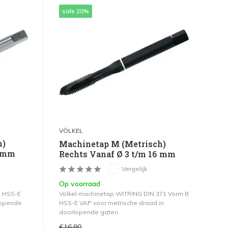
sale 20%
VÖLKEL
h)
Machinetap M (Metrisch)
4 mm
Rechts Vanaf Ø 3 t/m 16 mm
Vergelijk
Op voorraad
B HSS-E
Völkel machinetap WITRING DIN 371 Vorm B
lopende
HSS-E VAP voor metrische draad in
doorlopende gaten.
€16,80