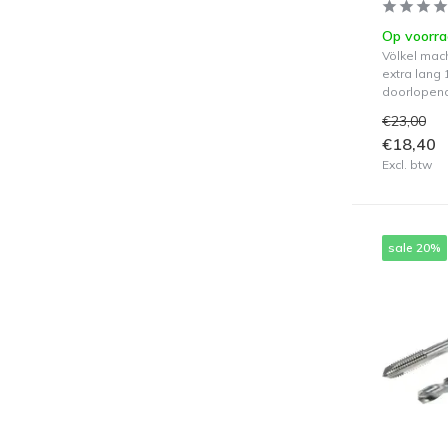
Op voorr
Völkel mac
extra lang
doorlopen
€23,00
€18,40
Excl. btw
sale 20%