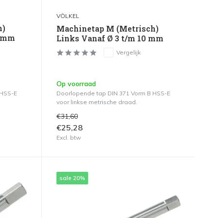
VÖLKEL
h)
Machinetap M (Metrisch)
2 mm
Links Vanaf Ø 3 t/m 10 mm
Vergelijk
Op voorraad
 HSS-E
Doorlopende tap DIN 371 Vorm B HSS-E
voor linkse metrische draad.
€31,60
€25,28
Excl. btw
sale 20%