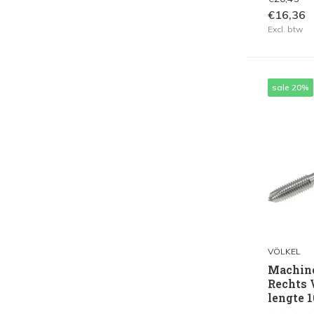
€16,36
Excl. btw
sale 20%
VÖLKEL
Machine
Rechts 
lengte 