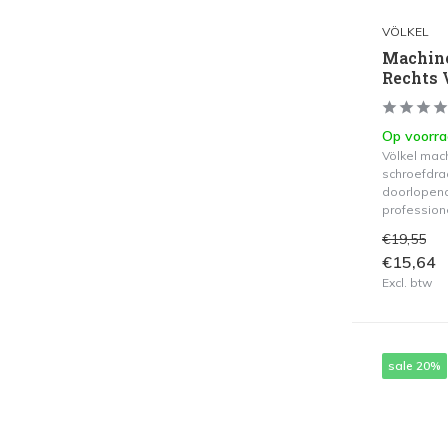
Doorlopende gaten
(26)
VÖLKEL
Machine
Rechts 
Op voorr
Völkel mac
schroefdra
doorlopend
profession
€19,55
€15,64
Excl. btw
sale 20%