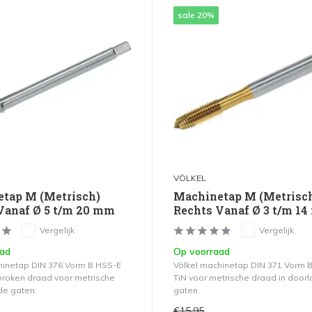
sale 20%
VÖLKEL
tap M (Metrisch)
Machinetap M (Metrisc
Vanaf Ø 5 t/m 20 mm
Rechts Vanaf Ø 3 t/m 1
Vergelijk
Vergelijk
aad
Op voorraad
hinetap DIN 376 Vorm B HSS-E
Völkel machinetap DIN 371 Vorm 
roken draad voor metrische
TiN voor metrische draad in door
de gaten.
gaten.
€15,95