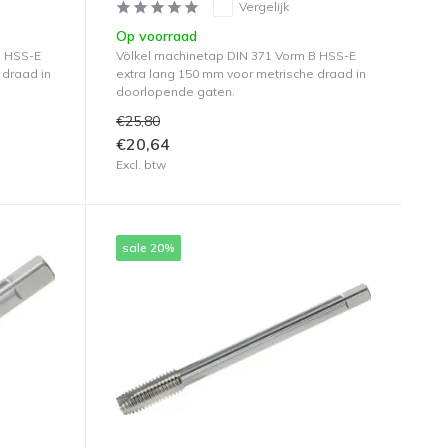
Vergelijk
Op voorraad
B HSS-E
Völkel machinetap DIN 371 Vorm B HSS-E
 draad in
extra lang 150 mm voor metrische draad in
doorlopende gaten.
€25,80
€20,64
Excl. btw
sale 20%