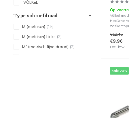
VÖLKEL
Op voorr
Type schroefdraad
Völkel mac
HexDrive v
zeskantop
M (metrisch)
(15)
€12,45
M (metrisch) Links
(2)
€9,96
Mf (metrisch fijne draad)
(2)
Excl. btw
G (BSP)
(1)
UNC
(2)
sale 20%
UNF
(2)
BSW
(2)
Soort tap
Machinetap
(26)
Type Tap