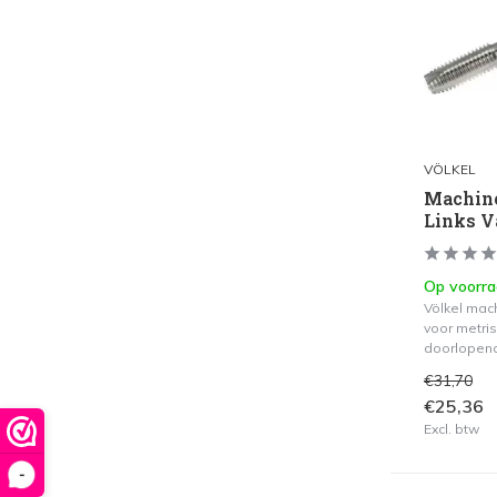
VÖLKEL
Machine
Links V
Op voorr
Völkel mac
voor metris
doorlopen
€31,70
€25,36
Excl. btw
-