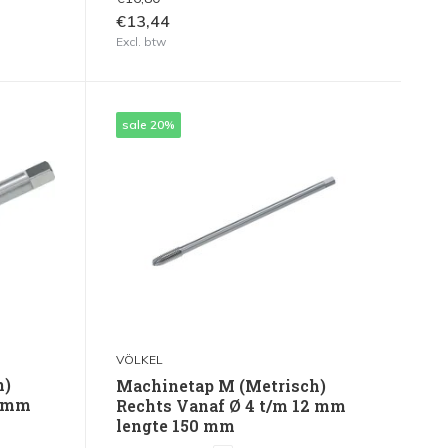
€13,44
Excl. btw
sale 20%
VÖLKEL
h)
Machinetap M (Metrisch)
2 mm
Rechts Vanaf Ø 4 t/m 12 mm
lengte 150 mm