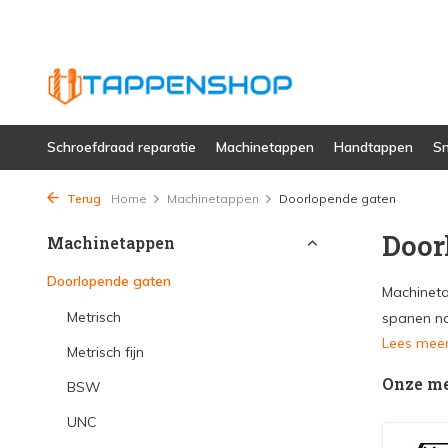
Schroefdraad reparatie
Machinetappen
Handtappen
Sn
Terug
Home
Machinetappen
Doorlopende gaten
Door
Machinetappen
Doorlopende gaten
Machineta
Metrisch
spanen naa
Lees mee
Metrisch fijn
Onze m
BSW
UNC