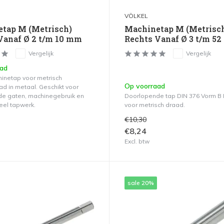
VÖLKEL
tap M (Metrisch)
Machinetap M (Metrisc
Vanaf Ø 2 t/m 10 mm
Rechts Vanaf Ø 3 t/m 5
Vergelijk
Vergelijk
aad
hinetap voor metrisch
Op voorraad
ad in metaal. Geschikt voor
e gaten, machinegebruik en
Doorlopende tap DIN 376 Vorm B
eel tapwerk.
voor metrisch draad.
€10,30
€8,24
Excl. btw
sale 20%