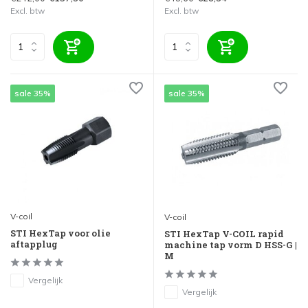
Excl. btw
Excl. btw
sale 35%
sale 35%
V-coil
V-coil
STI HexTap voor olie
STI HexTap V-COIL rapid
aftapplug
machine tap vorm D HSS-G |
M
Vergelijk
Vergelijk