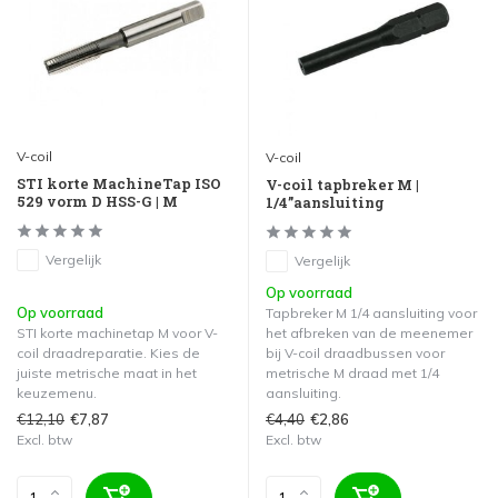
V-coil
V-coil
STI korte MachineTap ISO
V-coil tapbreker M |
529 vorm D HSS-G | M
1/4”aansluiting
Vergelijk
Vergelijk
Op voorraad
Op voorraad
Tapbreker M 1/4 aansluiting voor
STI korte machinetap M voor V-
het afbreken van de meenemer
coil draadreparatie. Kies de
bij V-coil draadbussen voor
juiste metrische maat in het
metrische M draad met 1/4
keuzemenu.
aansluiting.
€12,10
€4,40
€7,87
€2,86
Excl. btw
Excl. btw