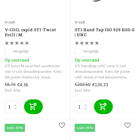
V-coil
V-coil
V-COIL rapid STI-Twist
STI Hand Tap ISO 529 HSS-G
Drill | M
| UNC
Vergelijk
Vergelijk
Op voorraad
Op voorraad
STI boor M voor het voorboren
STI handtap UNC voor V-coil
van V-coil draadreparatie. Kies
draadreparatie. Kies de juiste
de juiste metrische maat.
UNC maat in het keuzemenu.
€6,70
€200,50
€4,36
€130,33
Excl. btw
Excl. btw
sale 35%
sale 35%