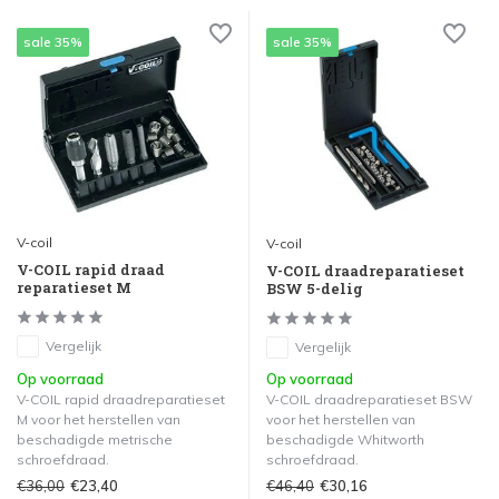
sale 35%
sale 35%
V-coil
V-coil
V-COIL rapid draad
V-COIL draadreparatieset
reparatieset M
BSW 5-delig
Vergelijk
Vergelijk
Op voorraad
Op voorraad
V-COIL rapid draadreparatieset
V-COIL draadreparatieset BSW
M voor het herstellen van
voor het herstellen van
beschadigde metrische
beschadigde Whitworth
schroefdraad.
schroefdraad.
€36,00
€46,40
€23,40
€30,16