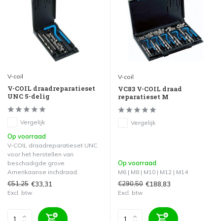
V-coil
V-coil
V-COIL draadreparatieset
VC83 V-COIL draad
UNC 5-delig
reparatieset M
Vergelijk
Vergelijk
Op voorraad
V-COIL draadreparatieset UNC
voor het herstellen van
Op voorraad
beschadigde grove
Amerikaanse inchdraad.
M6 | M8 | M10 | M12 | M14
€51,25
€290,50
€33,31
€188,83
Excl. btw
Excl. btw