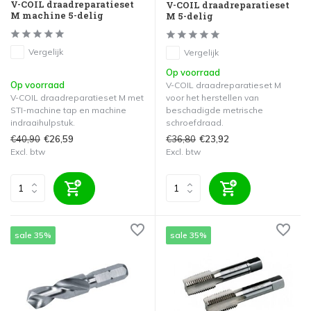
V-COIL draadreparatieset
V-COIL draadreparatieset
M machine 5-delig
M 5-delig
Vergelijk
Vergelijk
Op voorraad
Op voorraad
V-COIL draadreparatieset M
V-COIL draadreparatieset M met
voor het herstellen van
STI-machine tap en machine
beschadigde metrische
indraaihulpstuk.
schroefdraad.
€40,90
€36,80
€26,59
€23,92
Excl. btw
Excl. btw
sale 35%
sale 35%