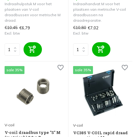
Indraaihulpstuk M voor het
Indraaihandvat M voor het
plaatsen van V-coil
plaatsen van metrische V-coil
draadbussen voor metrische M
draadbussen na
draad.
draadreparatie.
€10,45
€10,80
€6,79
€7,02
Excl. btw
Excl. btw
sale 35%
sale 35%
V-coil
V-coil
V-coil draadbus type "S" M
VC385 V-COIL rapid draad