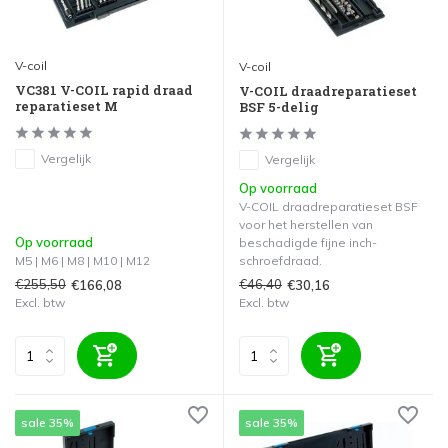
V-coil
V-coil
VC381 V-COIL rapid draad
V-COIL draadreparatieset
reparatieset M
BSF 5-delig
Vergelijk
Vergelijk
Op voorraad
V-COIL draadreparatieset BSF
voor het herstellen van
Op voorraad
beschadigde fijne inch-
M5 | M6 | M8 | M10 | M12
schroefdraad.
€255,50
€46,40
€166,08
€30,16
Excl. btw
Excl. btw
sale 35%
sale 35%