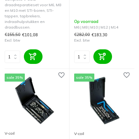
draadreparatieset voor M6, M8
en M10 met STI-boren, STI-
tappen, tapbrekers,
Op voorraad
indraaihulpstukken en
draadbussen.
M6 | M8 | M10 | M12 | M14
€155,50
€282,00
€101,08
€183,30
Excl. btw
Excl. btw
sale 35%
sale 35%
V-coil
V-coil