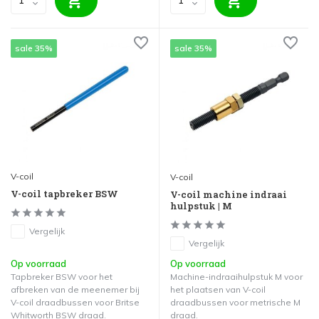
sale 35%
sale 35%
V-coil
V-coil
V-coil tapbreker BSW
V-coil machine indraai
hulpstuk | M
Vergelijk
Vergelijk
Op voorraad
Op voorraad
Tapbreker BSW voor het
Machine-indraaihulpstuk M voor
afbreken van de meenemer bij
het plaatsen van V-coil
V-coil draadbussen voor Britse
draadbussen voor metrische M
Whitworth BSW draad.
draad.