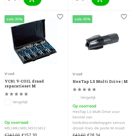
sale 35%
sale 35%
V-coil
V-coil
VC81 V-COIL draad
HexTap LS Multi Drive | M
reparatieset M
Vergelijk
Vergelijk
Op voorraad
HexTap LS Multi Drive voor
herstel van
Op voorraad
lambdasonde/oxygen sensor
M5 | M6 | M8 | M10 | M12
draad. Kies de juiste M-maat.
€242,00
€43,60
€157,30
€28,34