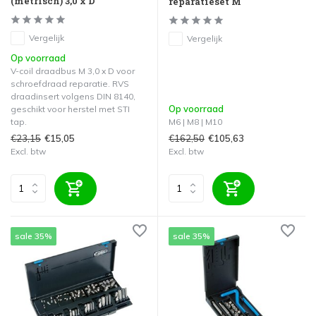
(metrisch) 3,0 x D
reparatieset M
Vergelijk
Vergelijk
Op voorraad
V-coil draadbus M 3,0 x D voor
schroefdraad reparatie. RVS
draadinsert volgens DIN 8140,
Op voorraad
geschikt voor herstel met STI
tap.
M6 | M8 | M10
€23,15
€162,50
€15,05
€105,63
Excl. btw
Excl. btw
sale 35%
sale 35%