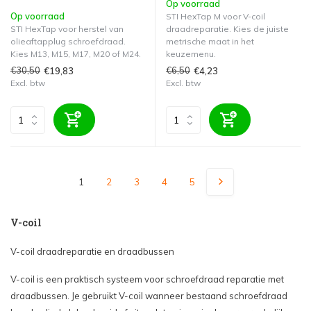
Op voorraad
Op voorraad
STI HexTap M voor V-coil
STI HexTap voor herstel van
draadreparatie. Kies de juiste
olieaftapplug schroefdraad.
metrische maat in het
Kies M13, M15, M17, M20 of M24.
keuzemenu.
€30,50
€6,50
€19,83
€4,23
Excl. btw
Excl. btw
1
2
3
4
5
V-coil
V-coil draadreparatie en draadbussen
V-coil is een praktisch systeem voor schroefdraad reparatie met
draadbussen. Je gebruikt V-coil wanneer bestaand schroefdraad