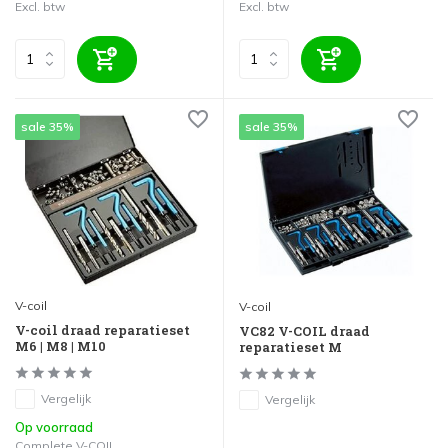
Excl. btw
Excl. btw
sale 35%
sale 35%
V-coil
V-coil
V-coil draad reparatieset
VC82 V-COIL draad
M6 | M8 | M10
reparatieset M
Vergelijk
Vergelijk
Op voorraad
Complete V-COIL