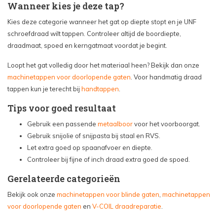
Wanneer kies je deze tap?
Kies deze categorie wanneer het gat op diepte stopt en je UNF
schroefdraad wilt tappen. Controleer altijd de boordiepte,
draadmaat, spoed en kerngatmaat voordat je begint.
Loopt het gat volledig door het materiaal heen? Bekijk dan onze
machinetappen voor doorlopende gaten
. Voor handmatig draad
tappen kun je terecht bij
handtappen
.
Tips voor goed resultaat
Gebruik een passende
metaalboor
voor het voorboorgat.
Gebruik snijolie of snijpasta bij staal en RVS.
Let extra goed op spaanafvoer en diepte.
Controleer bij fijne of inch draad extra goed de spoed.
Gerelateerde categorieën
Bekijk ook onze
machinetappen voor blinde gaten
,
machinetappen
voor doorlopende gaten
en
V-COIL draadreparatie
.