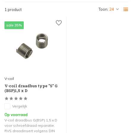
Toon:
1 product
sale 35%
V-coil
V-coil draadbus type "S" G
(BSP)1,5 x D
Vergelijk
Op voorraad
V-coil draadbus G(BSP) 1,5 x D
voor schroefdraad reparatie.
RVS draadinsert volgens DIN