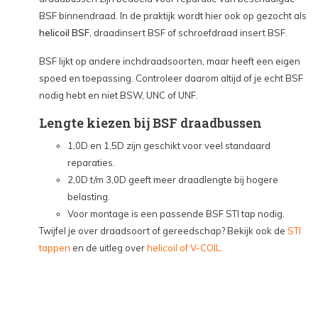
BSF binnendraad. In de praktijk wordt hier ook op gezocht als
helicoil BSF
, draadinsert BSF of schroefdraad insert BSF.
BSF lijkt op andere inchdraadsoorten, maar heeft een eigen
spoed en toepassing. Controleer daarom altijd of je echt BSF
nodig hebt en niet BSW, UNC of UNF.
Lengte kiezen bij BSF draadbussen
1,0D en 1,5D zijn geschikt voor veel standaard
reparaties.
2,0D t/m 3,0D geeft meer draadlengte bij hogere
belasting.
Voor montage is een passende BSF STI tap nodig.
Twijfel je over draadsoort of gereedschap? Bekijk ook de
STI
tappen
en de uitleg over
helicoil of V-COIL
.