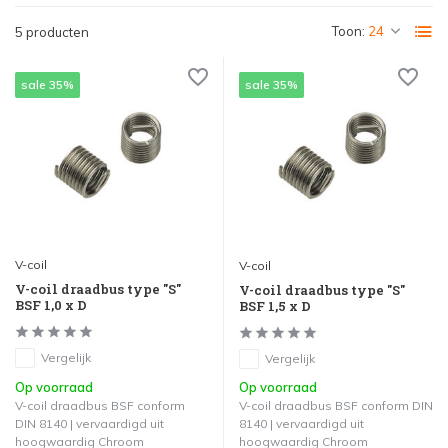
Toon:
5 producten
sale 35%
sale 35%
V-coil
V-coil
V-coil draadbus type "S"
V-coil draadbus type "S"
BSF 1,0 x D
BSF 1,5 x D
Vergelijk
Vergelijk
Op voorraad
Op voorraad
V-coil draadbus BSF conform
V-coil draadbus BSF conform DIN
DIN 8140 | vervaardigd uit
8140 | vervaardigd uit
hoogwaardig Chroom
hoogwaardig Chroom