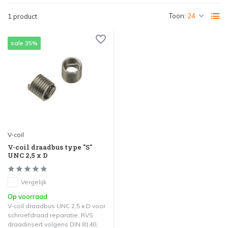
Toon:
1 product
sale 35%
V-coil
V-coil draadbus type "S"
UNC 2,5 x D
Vergelijk
Op voorraad
V-coil draadbus UNC 2,5 x D voor
schroefdraad reparatie. RVS
draadinsert volgens DIN 8140,