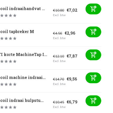
coil indraaihandvat ...
€7,02
€10,80
Excl. btw
coil tapbreker M
€2,96
€4,56
Excl. btw
I korte MachineTap I...
€7,87
€12,10
Excl. btw
coil machine indraai...
€9,56
€14,70
Excl. btw
coil indraai hulpstu...
€6,79
€10,45
Excl. btw