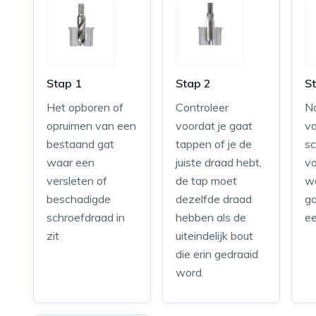
Stap 1
Stap 2
S
Het opboren of
Controleer
N
opruimen van een
voordat je gaat
v
bestaand gat
tappen of je de
s
waar een
juiste draad hebt,
vo
versleten of
de tap moet
wo
beschadigde
dezelfde draad
ga
schroefdraad in
hebben als de
ee
zit
uiteindelijk bout
die erin gedraaid
word.