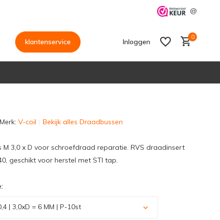
@
0
klantenservice
Inloggen
Merk:
V-coil
Bekijk alles Draadbussen
Account aanmaken
Account aanmaken
s M 3,0 x D voor schroefdraad reparatie. RVS draadinsert
0, geschikt voor herstel met STI tap.
:
,4 | 3,0xD = 6 MM | P-10st