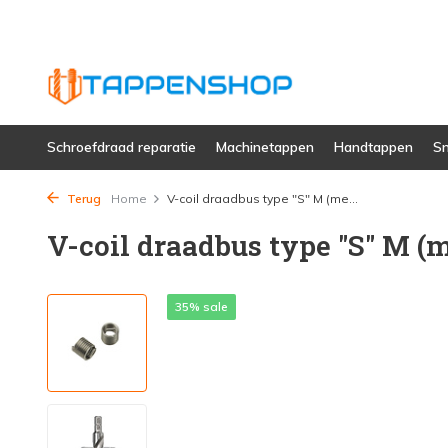
Schroefdraad reparatie
Machinetappen
Handtappen
Sn
Terug
Home
V-coil draadbus type "S" M (me...
V-coil draadbus type "S" M (m
35% sale