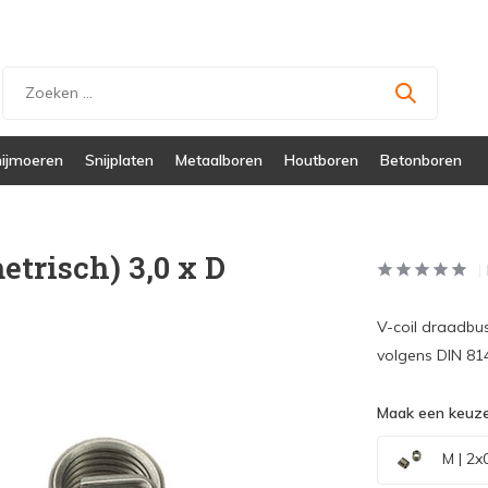
ijmoeren
Snijplaten
Metaalboren
Houtboren
Betonboren
etrisch) 3,0 x D
V-coil draadbu
volgens DIN 814
Maak een keuze
M | 2x0