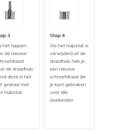
tap 3
Stap 4
a het tappen
Als het hulpstuk is
an de nieuwe
verwijderd uit de
chroefdraad
draadhuls heb je
or de draadhuls
een nieuwe
rd deze in het
schroefdraad die
t gedraai met
je kunt gebruiken
n hulpstuk.
voor alle
doeleinden.