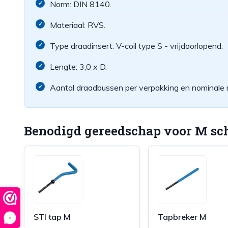
Norm: DIN 8140.
Materiaal: RVS.
Type draadinsert: V-coil type S - vrijdoorlopend.
Lengte: 3,0 x D.
Aantal draadbussen per verpakking en nominale 
Benodigd gereedschap voor M sch
STI tap M
Tapbreker M
-