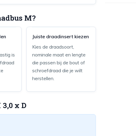
raadbus M?
den
Juiste draadinsert kiezen
Kies de draadsoort,
astig is
nominale maat en lengte
efdraad
die passen bij de bout of
te
schroefdraad die je wilt
herstellen.
 3,0 x D