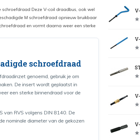
e schroefdraad Deze V-coil draadbus, ook wel
V-
beschadigde M schroefdraad opnieuw bruikbaar
 schroefdraad en vormt daarna weer een sterke
V-
hadigde schroefdraad
ST
efdraadinzet genoemd, gebruik je om
aken. De insert wordt geplaatst in
weer een sterke binnendraad voor de
V-
pe S van RVS volgens DIN 8140. De
ls de nominale diameter van de gekozen
V-