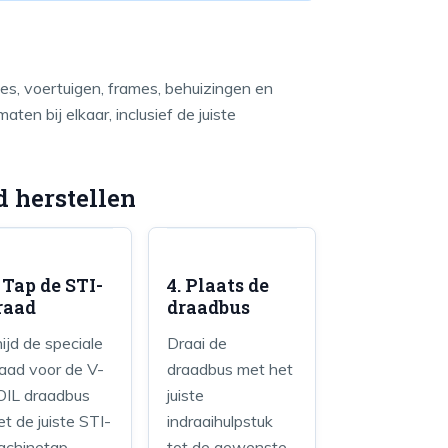
s, voertuigen, frames, behuizingen en
en bij elkaar, inclusief de juiste
 herstellen
. Tap de STI-
4. Plaats de
raad
draadbus
ijd de speciale
Draai de
aad voor de V-
draadbus met het
OIL draadbus
juiste
t de juiste STI-
indraaihulpstuk
achinetap.
tot de gewenste