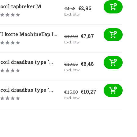
coil tapbreker M
€2,96
€4,56
Excl. btw
I korte MachineTap I...
€7,87
€12,10
Excl. btw
coil draadbus type "...
€8,48
€13,05
Excl. btw
coil draadbus type "...
€10,27
€15,80
Excl. btw