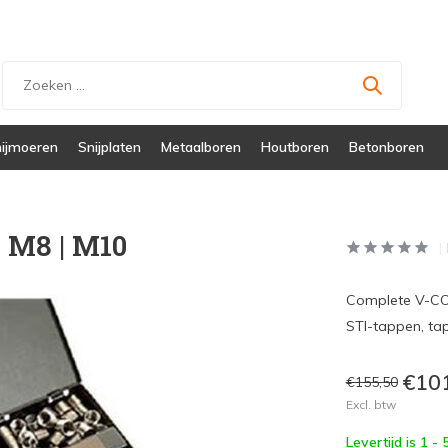
ijmoeren
Snijplaten
Metaalboren
Houtboren
Betonboren
| M8 | M10
Complete V-COI
STI-tappen, ta
€10
€155,50
Excl. btw
Levertijd is 1 -