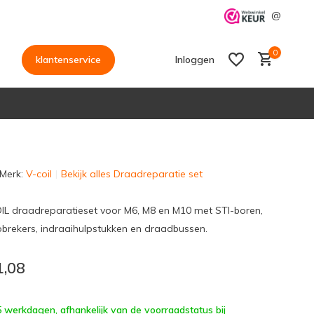
@
0
klantenservice
Inloggen
Merk:
V-coil
Bekijk alles Draadreparatie set
Account aanmaken
Account aanmaken
L draadreparatieset voor M6, M8 en M10 met STI-boren,
pbrekers, indraaihulpstukken en draadbussen.
1,08
 5 werkdagen, afhankelijk van de voorraadstatus bij