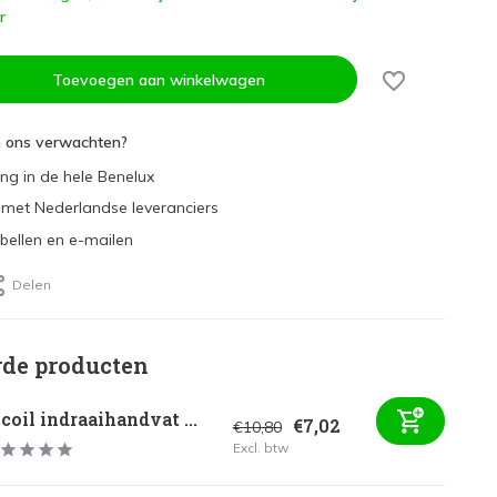
r
Toevoegen aan winkelwagen
n ons verwachten?
ing in de hele Benelux
met Nederlandse leveranciers
 bellen en e-mailen
Delen
rde producten
coil indraaihandvat ...
€7,02
€10,80
Excl. btw