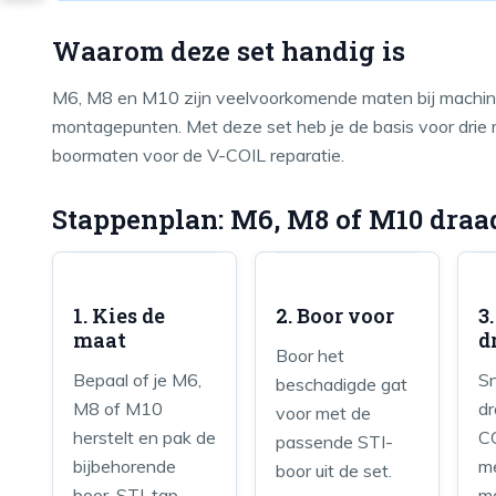
Waarom deze set handig is
M6, M8 en M10 zijn veelvoorkomende maten bij machine
montagepunten. Met deze set heb je de basis voor drie mat
boormaten voor de V-COIL reparatie.
Stappenplan: M6, M8 of M10 draad
1. Kies de
2. Boor voor
3
maat
d
Boor het
Bepaal of je M6,
Sn
beschadigde gat
M8 of M10
dr
voor met de
herstelt en pak de
C
passende STI-
bijbehorende
me
boor uit de set.
boor, STI-tap,
m