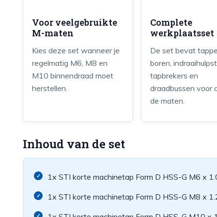
Voor veelgebruikte
Complete
M-maten
werkplaatsset
Kies deze set wanneer je
De set bevat tappe
regelmatig M6, M8 en
boren, indraaihulps
M10 binnendraad moet
tapbrekers en
herstellen.
draadbussen voor al
de maten.
Inhoud van de set
1x STI korte machinetap Form D HSS-G M6 x 1.
1x STI korte machinetap Form D HSS-G M8 x 1.
1x STI korte machinetap Form D HSS-G M10 x 1