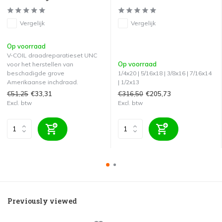
Vergelijk
Vergelijk
Op voorraad
V-COIL draadreparatieset UNC
Op voorraad
voor het herstellen van
beschadigde grove
1/4x20 | 5/16x18 | 3/8x16 | 7/16x14
Amerikaanse inchdraad.
| 1/2x13
€51,25
€316,50
€33,31
€205,73
Excl. btw
Excl. btw
Previously viewed