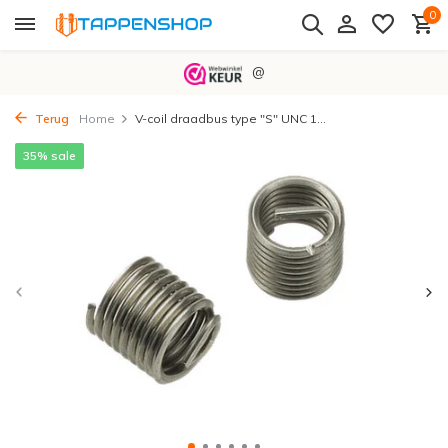
0
@
Terug
Home
V-coil draadbus type "S" UNC 1...
35% sale