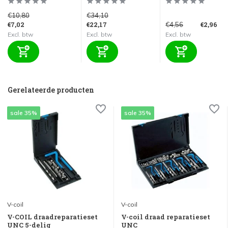
€10,80
€34,10
€7,02
€22,17
€2,96
€4,56
Excl. btw
Excl. btw
Excl. btw
Gerelateerde producten
sale 35%
sale 35%
V-coil
V-coil
V-COIL draadreparatieset
V-coil draad reparatieset
UNC 5-delig
UNC