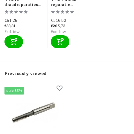
draadreparaties...
reparatie...
€51,25
€316,50
€33,31
€205,73
Excl. btw
Excl. btw
Previously viewed
sale 35%