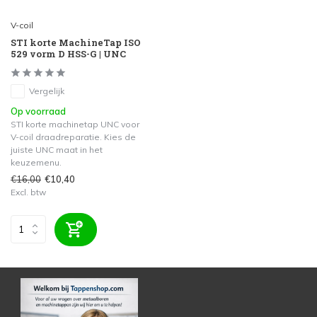
V-coil
STI korte MachineTap ISO
529 vorm D HSS-G | UNC
Vergelijk
Op voorraad
STI korte machinetap UNC voor
V-coil draadreparatie. Kies de
juiste UNC maat in het
keuzemenu.
€16,00
€10,40
Excl. btw