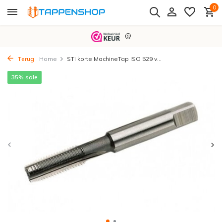
0
@
Terug
Home
STI korte MachineTap ISO 529 v...
35% sale