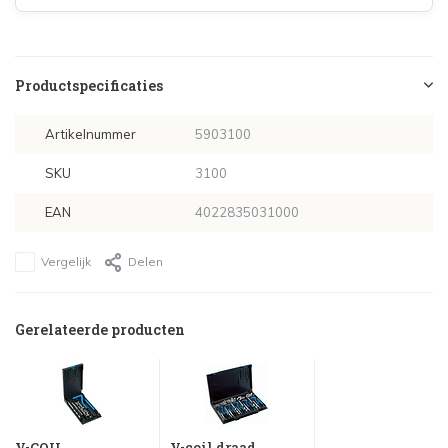
Productspecificaties
Artikelnummer
5903100
SKU
3100
EAN
4022835031000
Vergelijk
Delen
Gerelateerde producten
V-COIL
V-coil draad