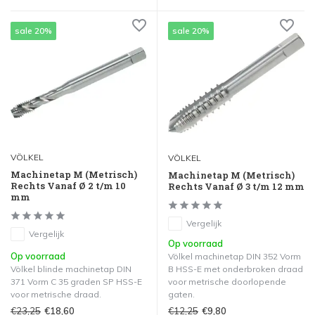
sale 20%
sale 20%
VÖLKEL
VÖLKEL
Machinetap M (Metrisch)
Machinetap M (Metrisch)
Rechts Vanaf Ø 2 t/m 10
Rechts Vanaf Ø 3 t/m 12 mm
mm
Vergelijk
Vergelijk
Op voorraad
Op voorraad
Völkel machinetap DIN 352 Vorm
Völkel blinde machinetap DIN
B HSS-E met onderbroken draad
371 Vorm C 35 graden SP HSS-E
voor metrische doorlopende
voor metrische draad.
gaten.
€23,25
€12,25
€18,60
€9,80