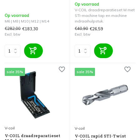
Op voorraad
V-COIL draadreparatieset M met
Op voorraad
STI-machine tap en machine
M6 | M8 | M10 | M12 | M14
indraaihulpstuk.
€282,00
€40,90
€183,30
€26,59
Excl. btw
Excl. btw
sale 35%
sale 35%
V-coil
V-coil
V-COIL draadreparatieset
V-COIL rapid STI-Twist