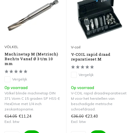
VÖLKEL
V-coil
Machinetap M (Metrisch)
V-COIL rapid draad
Rechts Vanaf Ø 3 t/m 10
reparatieset M
mm
Vergelijk
Vergelijk
Op voorraad
Op voorraad
Völkel blinde machinetap DIN
V-COIL rapid draadreparatieset
371 Vorm C 15 graden SP HSS-E
M voor het herstellen van
HexDrive met 1/4 inch
beschadigde metrische
zeskantopname.
schroefdraad.
€14,05
€36,00
€11,24
€23,40
Excl. btw
Excl. btw