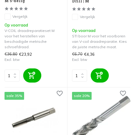
M 5-delig
Drill | M
Vergelijk
Vergelijk
Op voorraad
Op voorraad
V-COIL draadreparatieset M
voor het herstellen van
STI boor M voor het voorboren
beschadigde metrische
van V-coil draadreparatie. Kies
schroefdraad.
de juiste metrische maat.
€36,80
€6,70
€23,92
€4,36
Excl. btw
Excl. btw
sale 35%
sale 20%