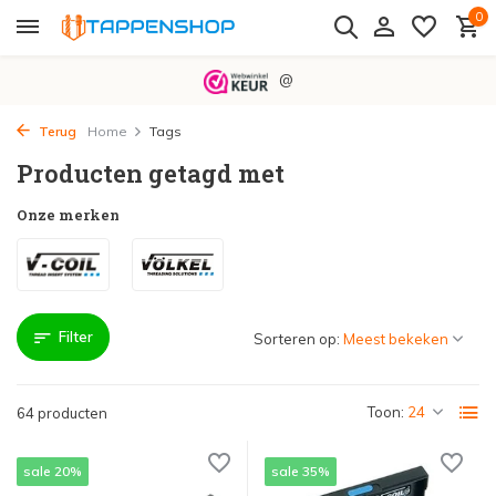
0
@
Terug
Home
Tags
Producten getagd met
Onze merken
Filter
Sorteren op:
Toon:
64 producten
sale 20%
sale 35%