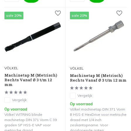
sale 20%
sale 20%
VÖLKEL
VÖLKEL
Machinetap M (Metrisch)
Machinetap M (Metrisch)
Rechts Vanaf Ø 3 t/m 12
Rechts Vanaf Ø 3 t/m 12 mm
mm
Vergelijk
Vergelijk
Op voorraad
Op voorraad
Völkel machinetap DIN 371 Vorm
Völkel WITRING blinde
B HSS-E HexDrive voor metrische
machinetap DIN 371 Vorm C 39
draad met 1/4 inch
graden SP HSS-E VAP voor
zeskantopname. Voor
metrische draad.
doorlopende gaten.