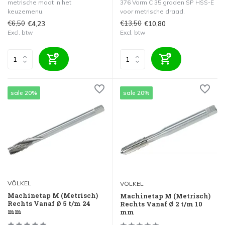
metrische maat in het
376 Vorm C 35 graden SP HSS-E
keuzemenu.
voor metrische draad.
€6,50
€13,50
€4,23
€10,80
Excl. btw
Excl. btw
sale 20%
sale 20%
VÖLKEL
VÖLKEL
Machinetap M (Metrisch)
Machinetap M (Metrisch)
Rechts Vanaf Ø 5 t/m 24
Rechts Vanaf Ø 2 t/m 10
mm
mm