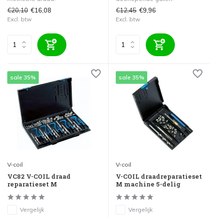
€20,10
€12,45
€16,08
€9,96
Excl. btw
Excl. btw
sale 35%
sale 35%
V-coil
V-coil
VC82 V-COIL draad
V-COIL draadreparatieset
reparatieset M
M machine 5-delig
Vergelijk
Vergelijk