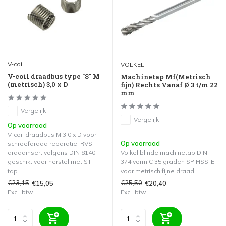
V-coil
VÖLKEL
V-coil draadbus type "S" M
Machinetap Mf(Metrisch
(metrisch) 3,0 x D
fijn) Rechts Vanaf Ø 3 t/m 22
mm
Vergelijk
Vergelijk
Op voorraad
V-coil draadbus M 3,0 x D voor
Op voorraad
schroefdraad reparatie. RVS
draadinsert volgens DIN 8140,
Völkel blinde machinetap DIN
geschikt voor herstel met STI
374 vorm C 35 graden SP HSS-E
tap.
voor metrisch fijne draad.
€23,15
€25,50
€15,05
€20,40
Excl. btw
Excl. btw