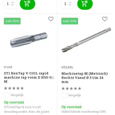
sale 35%
sale 20%
V-coil
VÖLKEL
STI HexTap V-COIL rapid
Machinetap M (Metrisch)
machine tap vorm D HSS-G |
Rechts Vanaf Ø 3 t/m 24
M
mm
Vergelijk
Vergelijk
Op voorraad
Op voorraad
STI HexTap M voor V-coil
draadreparatie. Kies de juiste
Völkel blinde machinetap DIN