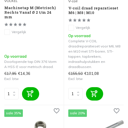
VÖLKEL
V-coil
Machinetap M (Metrisch)
V-coil draad reparatieset
Rechts Vanaf Ø 2 t/m 24
M6 | M8 | M10
mm
Vergelijk
Vergelijk
Op voorraad
Complete V-COIL
draadreparatieset voor M6, M8
en M10 met STI-boren, STI-
Op voorraad
tappen, tapbrekers,
Doorlopende tap DIN 376 Vorm
indraaihulpstukken en
A HSS-E voor metrisch draad.
draadbussen.
€17,95
€155,50
€14,36
€101,08
Excl. btw
Excl. btw
sale 35%
sale 20%