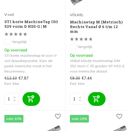
V-coil
VÖLKEL
STI korte MachineTap ISO
Machinetap M (Metrisch)
529 vorm D HSS-G | M
Rechts Vanaf Ø 6 t/m 12
mm
Vergelijk
Vergelijk
Op voorraad
Op voorraad
STI korte machinetap M voor V-
coil draadreparatie. Kies de
Völkel blinde machinetap DIN
juiste metrische maat in het
352 Vorm C 35 graden SP HSS-E
keuzemenu.
voor metrische draad.
€12,10
€9,30
€7,87
€7,44
Excl. btw
Excl. btw
sale 20%
sale 20%