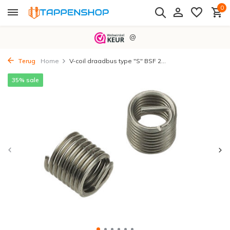
0
@
Terug
Home
V-coil draadbus type "S" BSF 2...
35% sale