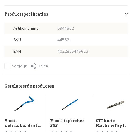
Productspecificaties
Artikelnummer
5944562
SKU
44562
EAN
4022835445623
Vergelijk
Delen
Gerelateerde producten
V-coil
V-coil tapbreker
STI korte
indraaihandvat ...
BSF
MachineTap I...