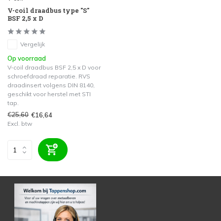
V-coil draadbus type "S"
BSF 2,5 x D
Vergelijk
Op voorraad
V-coil draadbus BSF 2,5 x D voor
schroefdraad reparatie. RVS
draadinsert volgens DIN 8140,
geschikt voor herstel met STI
tap.
€25,60
€16,64
Excl. btw