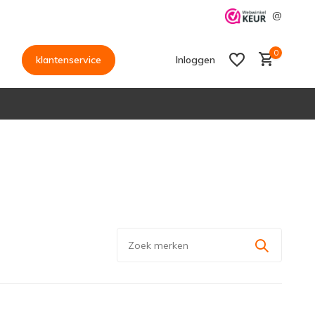
@
0
klantenservice
Inloggen
Account aanmaken
Account aanmaken