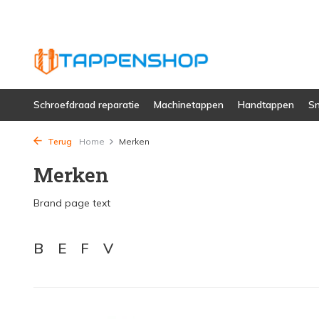
Schroefdraad reparatie
Machinetappen
Handtappen
Sn
Terug
Home
Merken
Merken
Brand page text
B
E
F
V