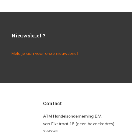
Nieuwsbrief ?
Meld je aan voor onze nieuwsbrief
Contact
ATM Handelsonderneming B.V.
van Elkstraat 18 (geen bezoekadres)
3342VN