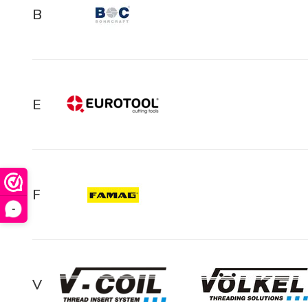
B
E
F
-
V