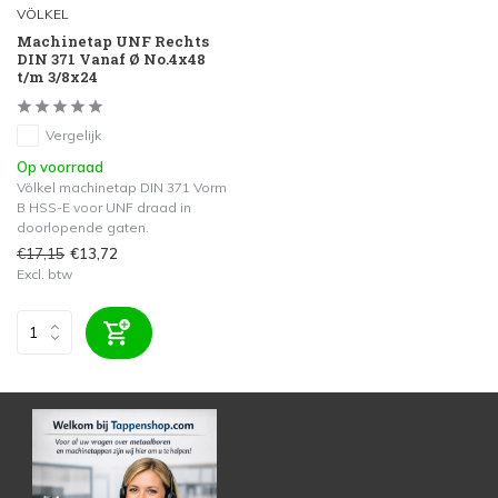
VÖLKEL
Machinetap UNF Rechts
DIN 371 Vanaf Ø No.4x48
t/m 3/8x24
Vergelijk
Op voorraad
Völkel machinetap DIN 371 Vorm
B HSS-E voor UNF draad in
doorlopende gaten.
€17,15
€13,72
Excl. btw