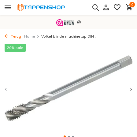
0
@
Terug
Home
Völkel blinde machinetap DIN ...
20% sale