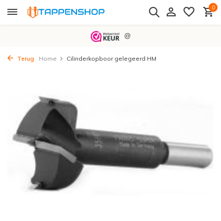
0
@
Terug
Home
Cilinderkopboor gelegeerd HM