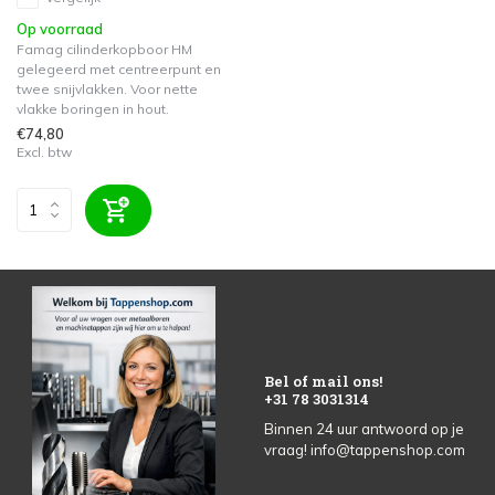
Op voorraad
Famag cilinderkopboor HM
gelegeerd met centreerpunt en
twee snijvlakken. Voor nette
vlakke boringen in hout.
€74,80
Excl. btw
Bel of mail ons!
+31 78 3031314
Binnen 24 uur antwoord op je
vraag!
info@tappenshop.com