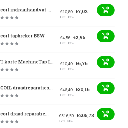
coil indraaihandvat ...
€7,02
€10,80
Excl. btw
-coil tapbreker BSW
€2,96
€4,56
Excl. btw
I korte MachineTap I...
€6,76
€10,40
Excl. btw
COIL draadreparaties...
€30,16
€46,40
Excl. btw
coil draad reparatie...
€205,73
€316,50
Excl. btw