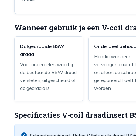
Wanneer gebruik je een V-coil d
Dolgedraaide BSW
Onderdeel behou
draad
Handig wanneer
Voor onderdelen waarbij
vervangen duur of l
de bestaande BSW draad
en alleen de schro
versleten, uitgescheurd of
gerepareerd hoeft 
dolgedraaid is.
worden.
Specificaties V-coil draadinsert 
Schroefdraadsoort: Britse Whitworth draad BS