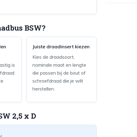
raadbus BSW?
den
Juiste draadinsert kiezen
Kies de draadsoort,
astig is
nominale maat en lengte
efdraad
die passen bij de bout of
te
schroefdraad die je wilt
herstellen.
BSW 2,5 x D
W.