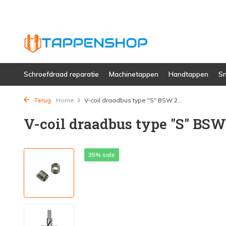
Schroefdraad reparatie
Machinetappen
Handtappen
Sn
Terug
Home
V-coil draadbus type "S" BSW 2...
V-coil draadbus type "S" BSW 
35% sale