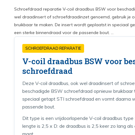
Schroefdraad reparatie V-coil draadbus BSW voor beschadi
wel draadinsert of schroefdraadinzet genoemd, gebruik j
bruikbaar te maken. De insert wordt geplaatst in speciaal 
een sterke binnendraad voor de passende bout. ...
SCHROEFDRAAD REPARATIE
V-coil draadbus BSW voor be
schroefdraad
Deze V-coil draadbus, ook wel draadinsert of schro
beschadigde BSW schroefdraad opnieuw bruikbaar te
speciaal getapt STI schroefdraad en vormt daarna 
passende bout.
Dit type is een vrijdoorlopende V-coil draadbus ty
lengte is 2,5 x D: de draadbus is 2,5 keer zo lang a
maat.