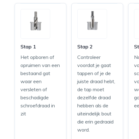
Stap 1
Stap 2
S
Het opboren of
Controleer
N
opruimen van een
voordat je gaat
v
bestaand gat
tappen of je de
s
waar een
juiste draad hebt,
vo
versleten of
de tap moet
wo
beschadigde
dezelfde draad
ga
schroefdraad in
hebben als de
ee
zit
uiteindelijk bout
die erin gedraaid
word.