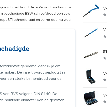
gde schroefdraad Deze V-coil draadbus, ook
V-
e om beschadigde BSW schroefdraad opnieuw
getapt STI schroefdraad en vormt daarna weer
V
schadigde
ST
efdraadinzet genoemd, gebruik je om
 maken. De insert wordt geplaatst in
V-
weer een sterke binnendraad voor de
pe S van RVS volgens DIN 8140. De
V-
ls de nominale diameter van de gekozen