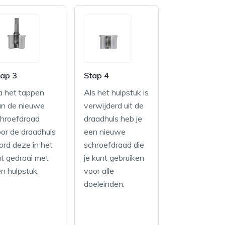
tap 3
Stap 4
a het tappen
Als het hulpstuk is
an de nieuwe
verwijderd uit de
chroefdraad
draadhuls heb je
or de draadhuls
een nieuwe
rd deze in het
schroefdraad die
t gedraai met
je kunt gebruiken
n hulpstuk.
voor alle
doeleinden.