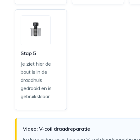
Stap 5
Je ziet hier de
bout is in de
draadhuls
gedraaid en is
gebruiksklaar.
Video: V-coil draadreparatie
In deze video zie je hoe een V-coil draadreparatie in