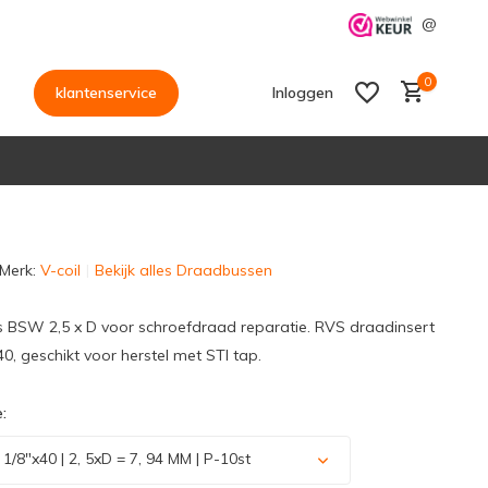
@
0
klantenservice
Inloggen
Merk:
V-coil
Bekijk alles Draadbussen
Account aanmaken
Account aanmaken
s BSW 2,5 x D voor schroefdraad reparatie. RVS draadinsert
0, geschikt voor herstel met STI tap.
:
/8"x40 | 2, 5xD = 7, 94 MM | P-10st