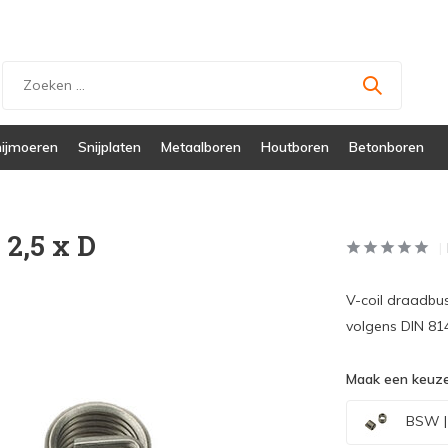
ijmoeren
Snijplaten
Metaalboren
Houtboren
Betonboren
2,5 x D
V-coil draadbu
volgens DIN 814
Maak een keuze
BSW | 1