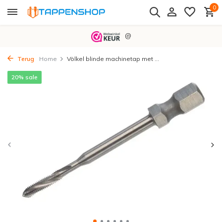
0
@
Terug
Home
Völkel blinde machinetap met ...
20% sale