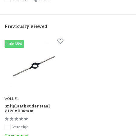
Previously viewed
sale 35%
VÖLKEL
Snijplaathouder staal
Ø120xH36mm
Vergelijk
Op voorraad