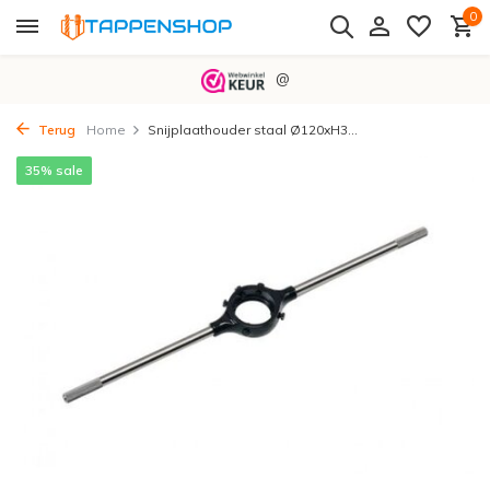
0
@
Terug
Home
Snijplaathouder staal Ø120xH3...
35% sale