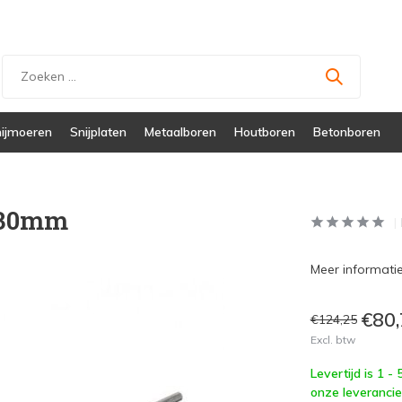
ijmoeren
Snijplaten
Metaalboren
Houtboren
Betonboren
H30mm
Meer informatie 
€80,
€124,25
Excl. btw
Levertijd is 1 -
onze leverancie