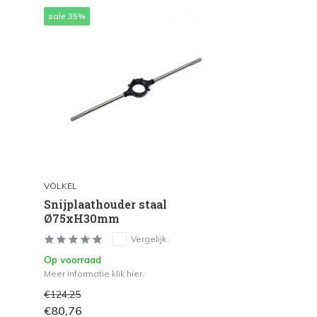
sale 35%
VÖLKEL
Snijplaathouder staal
Ø75xH30mm
Vergelijk
Op voorraad
Meer informatie klik hier.
€124,25
€80,76