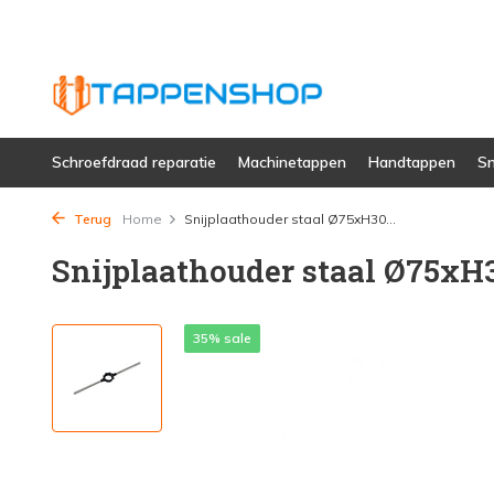
Schroefdraad reparatie
Machinetappen
Handtappen
Sn
Terug
Home
Snijplaathouder staal Ø75xH30...
Snijplaathouder staal Ø75x
35% sale