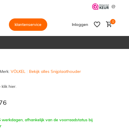
@
0
klantenservice
Inloggen
Merk:
VÖLKEL
Bekijk alles Snijplaathouder
Account aanmaken
Account aanmaken
klik hier.
76
 5 werkdagen, afhankelijk van de voorraadstatus bij
r