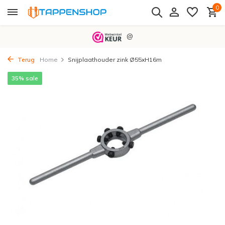
0
@
Terug
Home
Snijplaathouder zink Ø55xH16m
35% sale