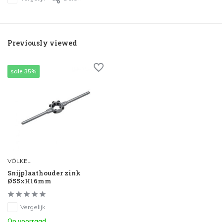
Previously viewed
sale 35%
VÖLKEL
Snijplaathouder zink
Ø55xH16mm
Vergelijk
Op voorraad