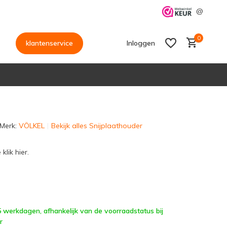
@
0
klantenservice
Inloggen
Merk:
VÖLKEL
Bekijk alles Snijplaathouder
Account aanmaken
Account aanmaken
klik hier.
 5 werkdagen, afhankelijk van de voorraadstatus bij
r