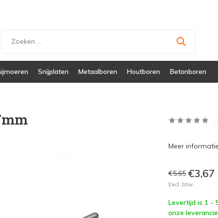
ijmoeren
Snijplaten
Metaalboren
Houtboren
Betonboren
H7mm
Meer informatie 
€3,67
€5,65
Excl. btw
Levertijd is 1 -
onze leverancie