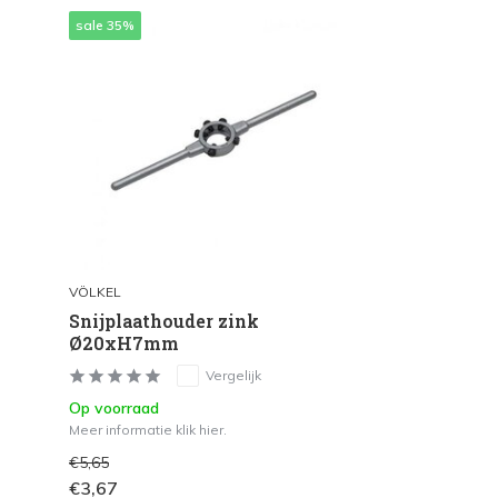
sale 35%
VÖLKEL
Snijplaathouder zink
Ø20xH7mm
Vergelijk
Op voorraad
Meer informatie klik hier.
€5,65
€3,67