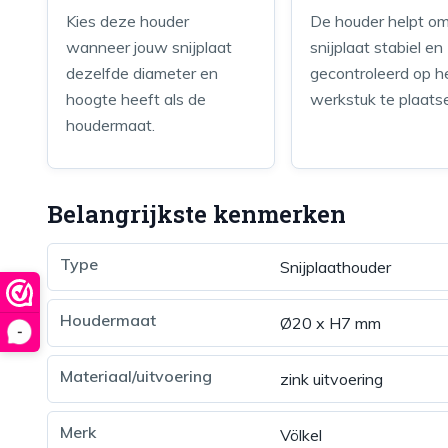
Kies deze houder
De houder helpt o
wanneer jouw snijplaat
snijplaat stabiel en
dezelfde diameter en
gecontroleerd op h
hoogte heeft als de
werkstuk te plaats
houdermaat.
Belangrijkste kenmerken
Type
Snijplaathouder
Houdermaat
Ø20 x H7 mm
-
Materiaal/uitvoering
zink uitvoering
Merk
Völkel