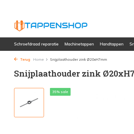
Schroefdraad reparatie
Machinetappen
Handtappen
Sn
Terug
Home
Snijplaathouder zink Ø20xH7mm
Snijplaathouder zink Ø20x
35% sale