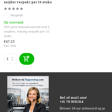
snijder verpakt per 10 stuks
Vergelijk
Op voorraad
SDS-plus betonborenset met 2
snijders, handig verpakt per 10
stuks.
€47,23
Excl. btw
Bel of mail ons!
+31 78 3031314
Binnen 24 uur antwoord op je