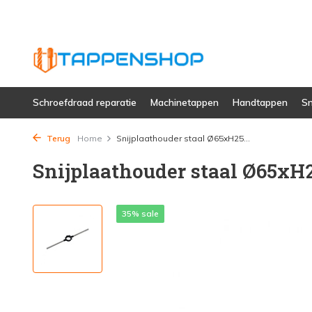
Schroefdraad reparatie
Machinetappen
Handtappen
Sn
Terug
Home
Snijplaathouder staal Ø65xH25...
Snijplaathouder staal Ø65x
35% sale