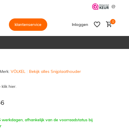
@
0
klantenservice
Inloggen
Merk:
VÖLKEL
Bekijk alles Snijplaathouder
Account aanmaken
Account aanmaken
klik hier.
56
 5 werkdagen, afhankelijk van de voorraadstatus bij
r