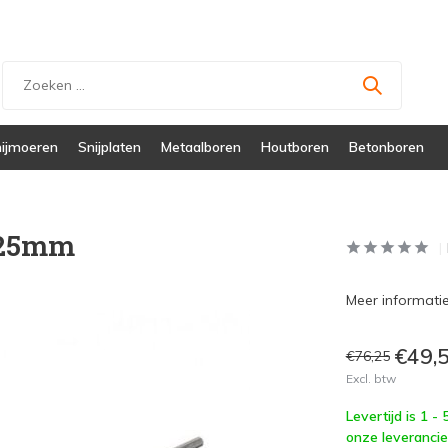
ijmoeren
Snijplaten
Metaalboren
Houtboren
Betonboren
H25mm
Meer informatie 
€49,
€76,25
Excl. btw
Levertijd is 1 -
onze leverancie