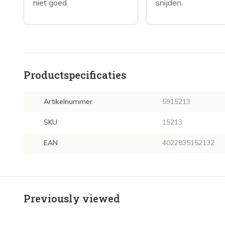
niet goed.
snijden.
Productspecificaties
Artikelnummer
5915213
SKU
15213
EAN
4022835152132
Previously viewed