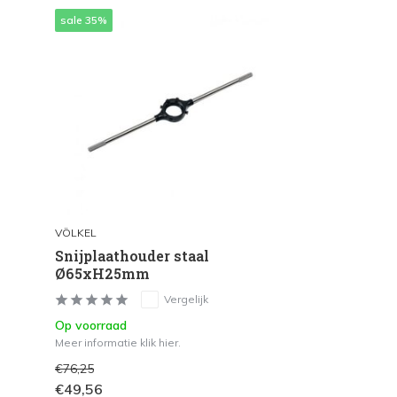
sale 35%
VÖLKEL
Snijplaathouder staal
Ø65xH25mm
Vergelijk
Op voorraad
Meer informatie klik hier.
€76,25
€49,56