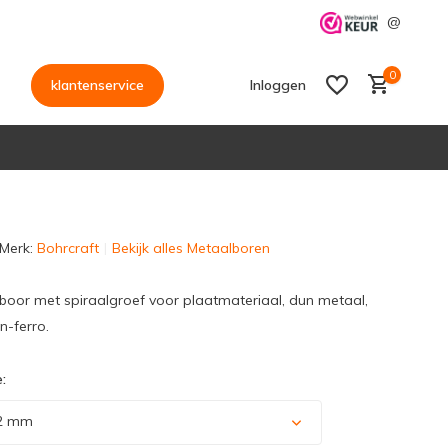
@
0
klantenservice
Inloggen
Merk:
Bohrcraft
Bekijk alles Metaalboren
Account aanmaken
Account aanmaken
oor met spiraalgroef voor plaatmateriaal, dun metaal,
n-ferro.
:
2 mm