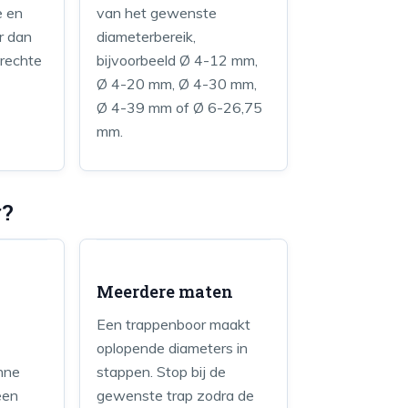
e en
van het gewenste
r dan
diameterbereik,
 rechte
bijvoorbeeld Ø 4-12 mm,
Ø 4-20 mm, Ø 4-30 mm,
Ø 4-39 mm of Ø 6-26,75
mm.
r?
Meerdere maten
Een trappenboor maakt
oplopende diameters in
nne
stappen. Stop bij de
een
gewenste trap zodra de