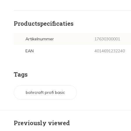
Productspecificaties
Artikelnummer
17630300001
EAN
4014691232240
Tags
bohrcraft profi basic
Previously viewed