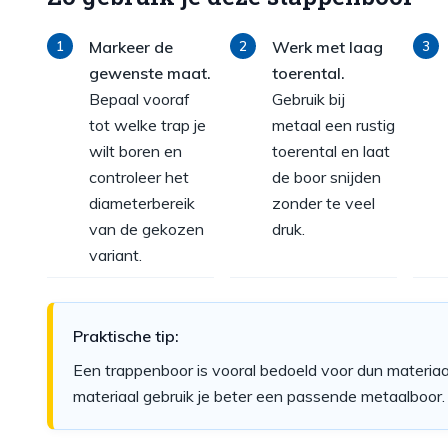
Markeer de
Werk met laag
gewenste maat.
toerental.
Bepaal vooraf
Gebruik bij
tot welke trap je
metaal een rustig
wilt boren en
toerental en laat
controleer het
de boor snijden
diameterbereik
zonder te veel
van de gekozen
druk.
variant.
Praktische tip:
Een trappenboor is vooral bedoeld voor dun materiaal
materiaal gebruik je beter een passende metaalboor.