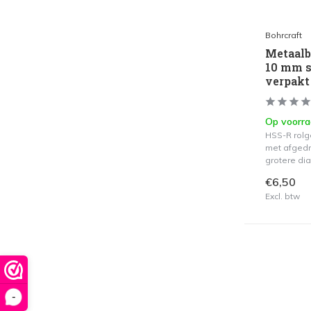
Bohrcraft
Metaalb
10 mm s
verpakt
Op voorr
HSS-R rolg
met afgedr
grotere di
€6,50
Excl. btw
-