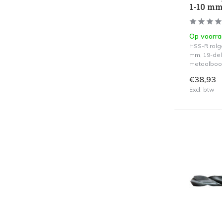
1-10 mm
Op voorr
HSS-R rolg
mm, 19-del
metaalboo
€38,93
Excl. btw