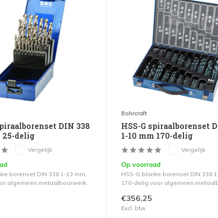
Bohrcraft
piraalborenset DIN 338
HSS-G spiraalborenset 
 25-delig
1-10 mm 170-delig
Vergelijk
Vergelijk
aad
Op voorraad
ke borenset DIN 338 1-13 mm,
HSS-G blanke borenset DIN 338 
oor algemeen metaalboorwerk.
170-delig voor algemeen metaal
€356,25
Excl. btw