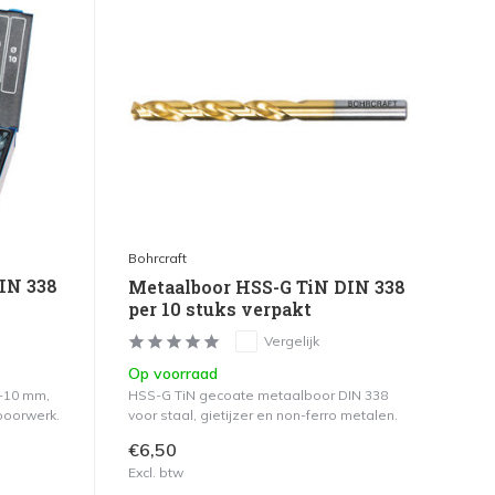
Bohrcraft
DIN 338
Metaalboor HSS-G TiN DIN 338
per 10 stuks verpakt
Vergelijk
Op voorraad
1-10 mm,
HSS-G TiN gecoate metaalboor DIN 338
boorwerk.
voor staal, gietijzer en non-ferro metalen.
€6,50
Excl. btw