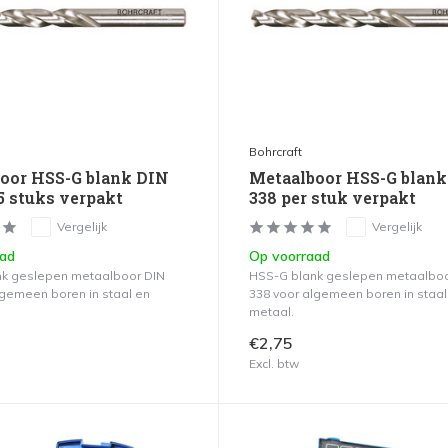
Bohrcraft
oor HSS-G blank DIN
Metaalboor HSS-G blank
5 stuks verpakt
338 per stuk verpakt
Vergelijk
Vergelijk
aad
Op voorraad
k geslepen metaalboor DIN
HSS-G blank geslepen metaalboo
lgemeen boren in staal en
338 voor algemeen boren in staal
metaal.
€2,75
Excl. btw