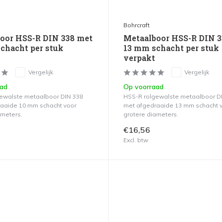
Bohrcraft
oor HSS-R DIN 338 met
Metaalboor HSS-R DIN 3
chacht per stuk
13 mm schacht per stuk
verpakt
Vergelijk
Vergelijk
aad
Op voorraad
ewalste metaalboor DIN 338
HSS-R rolgewalste metaalboor D
aaide 10 mm schacht voor
met afgedraaide 13 mm schacht 
ameters.
grotere diameters.
€16,56
Excl. btw