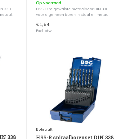
Op voorraad
IN 338
HSS-R rolgewalste metaalboor DIN 338
metaal.
voor algemeen boren in staal en metaal.
€1,64
Excl. btw
Bohrcraft
DIN 338
HSS-R spiraalborenset DIN 338