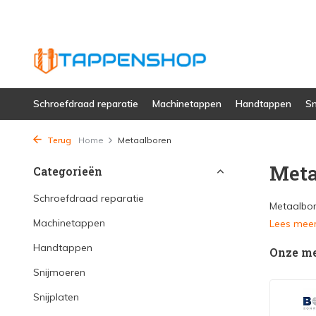
Schroefdraad reparatie
Machinetappen
Handtappen
Sn
Terug
Home
Metaalboren
Meta
Categorieën
Schroefdraad reparatie
Metaalbor
Machinetappen
Lees mee
Handtappen
Onze m
Snijmoeren
Snijplaten