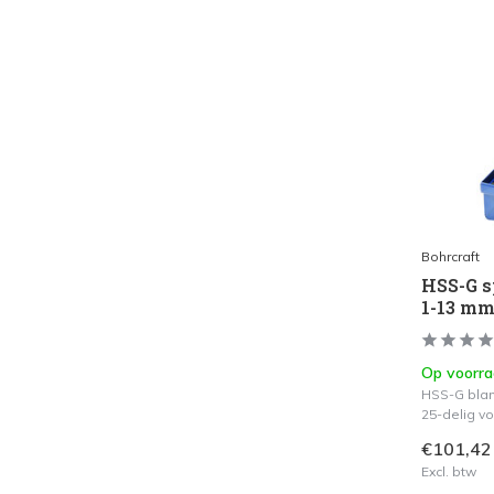
Bohrcraft
HSS-G s
1-13 mm
Op voorr
HSS-G blan
25-delig v
€101,42
Excl. btw