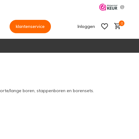
@
0
klantenservice
Inloggen
Account aanmaken
Account aanmaken
korte/lange boren, stappenboren en borensets.