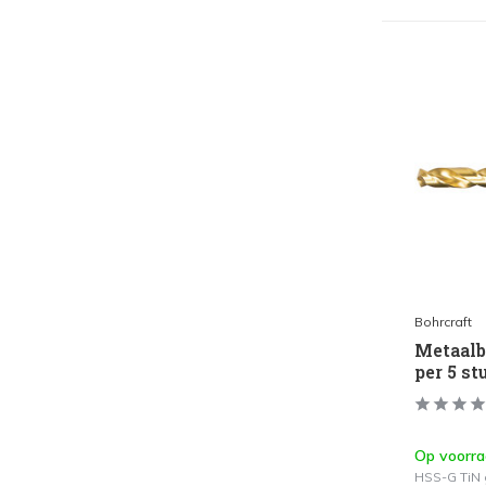
Bohrcraft
Metaalb
per 5 s
Op voorr
HSS-G TiN 