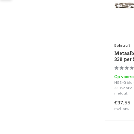
Bohrcraft
Metaalb
338 per 
Op voorr
HSS-G blan
338 voor a
metaal.
€37,55
Excl. btw