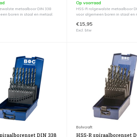
aad
Op voorraad
ewalste metaalboor DIN 338
HSS-R rolgewalste metaalboor D
een boren in staal en metaal.
voor algemeen boren in staal en 
€15,95
Excl. btw
Bohrcraft
piraalborenset DIN 338
HSS-R spiraalborenset 