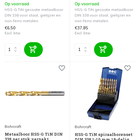
Op voorraad
Op voorraad
HSS-G TiN gecoate metaalboor
HSS-G TiN gecoate metaalboor
DIN 338 voor staal, gietijzer en
DIN 338 voor staal, gietijzer en
non-ferro metalen.
non-ferro metalen.
€6,50
€37,85
Excl. btw
Excl. btw
Bohrcraft
Bohrcraft
Metaalboor HSS-G TiN DIN
HSS-G TiN spiraalborenset
338 per stuk verpakt
DIN 338 1-10 mm 19-delig