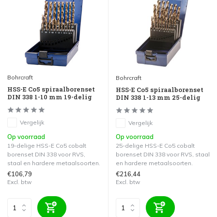
Bohrcraft
Bohrcraft
HSS-E Co5 spiraalborenset
HSS-E Co5 spiraalborenset
DIN 338 1-10 mm 19-delig
DIN 338 1-13 mm 25-delig
Vergelijk
Vergelijk
Op voorraad
Op voorraad
19-delige HSS-E Co5 cobalt
25-delige HSS-E Co5 cobalt
borenset DIN 338 voor RVS,
borenset DIN 338 voor RVS, staal
staal en hardere metaalsoorten.
en hardere metaalsoorten.
€106,79
€216,44
Excl. btw
Excl. btw