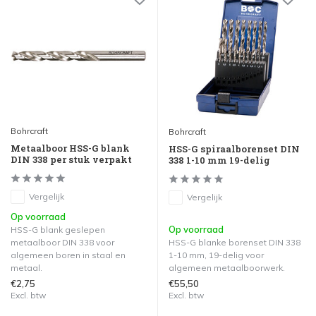
Bohrcraft
Bohrcraft
Metaalboor HSS-G blank
HSS-G spiraalborenset DIN
DIN 338 per stuk verpakt
338 1-10 mm 19-delig
Vergelijk
Vergelijk
Op voorraad
Op voorraad
HSS-G blank geslepen
metaalboor DIN 338 voor
HSS-G blanke borenset DIN 338
algemeen boren in staal en
1-10 mm, 19-delig voor
metaal.
algemeen metaalboorwerk.
€2,75
€55,50
Excl. btw
Excl. btw