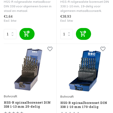
HSS-R rolgewalste metaalboor
HSS-R rolgewalste borenset DIN
DIN 338 voor algemeen boren in
338 1-10 mm, 19-delig voor
staal en metaal.
algemeen metaalboorwerk.
€1,64
€38,93
Excl. btw
Excl. btw
Bohrcraft
Bohrcraft
HSS-R spiraalborenset DIN
HSS-R spiraalborenset DIN
338 1-13 mm 25-delig
338 1-10 mm 170-delig