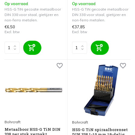
Op voorraad
Op voorraad
HSS-G TiN gecoate metaalboor
HSS-G TiN gecoate metaalboor
DIN 338 voor staal, gietijzer en
DIN 338 voor staal, gietijzer en
non-ferro metalen.
non-ferro metalen.
€6,50
€37,85
Excl. btw
Excl. btw
Bohrcraft
Bohrcraft
Metaalboor HSS-G TiN DIN
HSS-G TiN spiraalborenset
338 per stuk verpakt
DIN 338 1-10 mm 19-delig