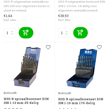
HSS-R rolgewalste metaalboor
HSS-R rolgewalste borenset DIN
DIN 338 voor algemeen boren in
338 1-10 mm, 19-delig voor
staal en metaal.
algemeen metaalboorwerk.
€1,64
€38,93
Excl. btw
Excl. btw
Bohrcraft
Bohrcraft
HSS-R spiraalborenset DIN
HSS-R spiraalborenset DIN
338 1-13 mm 25-delig
338 1-10 mm 170-delig