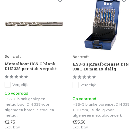
Bohrcraft
Bohrcraft
Metaalboor HSS-G blank
HSS-G spiraalborenset DIN
DIN 338 per stuk verpakt
338 1-10 mm 19-delig
Vergelijk
Vergelijk
Op voorraad
Op voorraad
HSS-G blank geslepen
metaalboor DIN 338 voor
HSS-G blanke borenset DIN 338
algemeen boren in staal en
1-10 mm, 19-delig voor
metaal.
algemeen metaalboorwerk.
€2,75
€55,50
Excl. btw
Excl. btw