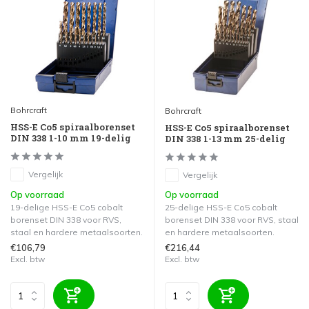
Bohrcraft
Bohrcraft
HSS-E Co5 spiraalborenset
HSS-E Co5 spiraalborenset
DIN 338 1-10 mm 19-delig
DIN 338 1-13 mm 25-delig
Vergelijk
Vergelijk
Op voorraad
Op voorraad
19-delige HSS-E Co5 cobalt
25-delige HSS-E Co5 cobalt
borenset DIN 338 voor RVS,
borenset DIN 338 voor RVS, staal
staal en hardere metaalsoorten.
en hardere metaalsoorten.
€106,79
€216,44
Excl. btw
Excl. btw