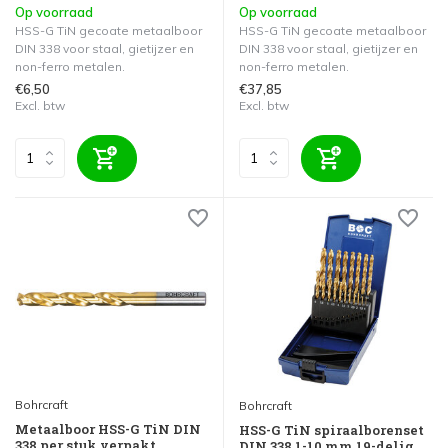
Op voorraad
Op voorraad
HSS-G TiN gecoate metaalboor
HSS-G TiN gecoate metaalboor
DIN 338 voor staal, gietijzer en
DIN 338 voor staal, gietijzer en
non-ferro metalen.
non-ferro metalen.
€6,50
€37,85
Excl. btw
Excl. btw
Bohrcraft
Bohrcraft
Metaalboor HSS-G TiN DIN
HSS-G TiN spiraalborenset
338 per stuk verpakt
DIN 338 1-10 mm 19-delig