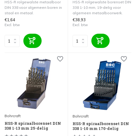
HSS-R rolgewalste metaalboor
HSS-R rolgewalste borenset DIN
DIN 338 voor algemeen boren in
338 1-10 mm, 19-delig voor
staal en metaal.
algemeen metaalboorwerk.
€1,64
€38,93
Excl. btw
Excl. btw
Bohrcraft
Bohrcraft
HSS-R spiraalborenset DIN
HSS-R spiraalborenset DIN
338 1-13 mm 25-delig
338 1-10 mm 170-delig