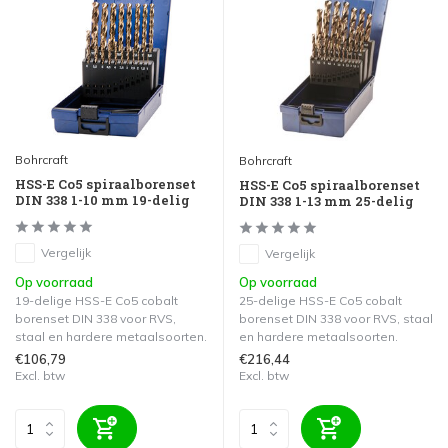
Bohrcraft
Bohrcraft
HSS-E Co5 spiraalborenset
HSS-E Co5 spiraalborenset
DIN 338 1-10 mm 19-delig
DIN 338 1-13 mm 25-delig
Vergelijk
Vergelijk
Op voorraad
Op voorraad
19-delige HSS-E Co5 cobalt
25-delige HSS-E Co5 cobalt
borenset DIN 338 voor RVS,
borenset DIN 338 voor RVS, staal
staal en hardere metaalsoorten.
en hardere metaalsoorten.
€106,79
€216,44
Excl. btw
Excl. btw