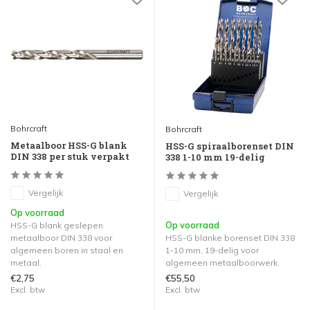
Bohrcraft
Bohrcraft
Metaalboor HSS-G blank
HSS-G spiraalborenset DIN
DIN 338 per stuk verpakt
338 1-10 mm 19-delig
Vergelijk
Vergelijk
Op voorraad
Op voorraad
HSS-G blank geslepen
metaalboor DIN 338 voor
HSS-G blanke borenset DIN 338
algemeen boren in staal en
1-10 mm, 19-delig voor
metaal.
algemeen metaalboorwerk.
€2,75
€55,50
Excl. btw
Excl. btw