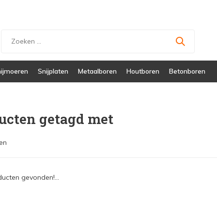
ijmoeren
Snijplaten
Metaalboren
Houtboren
Betonboren
ucten getagd met
en
ucten gevonden!...