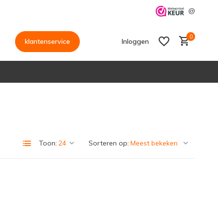
@
0
klantenservice
Inloggen
Account aanmaken
Account aanmaken
Toon:
Sorteren op: