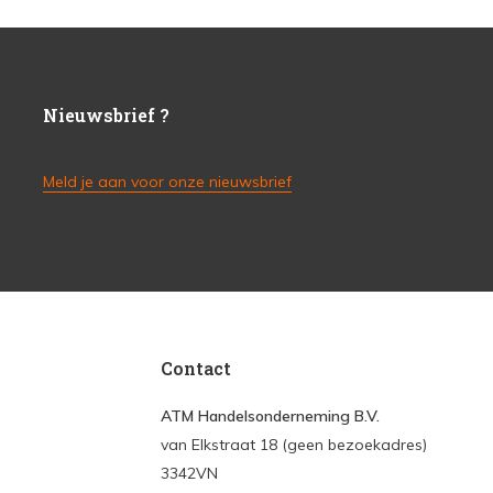
Nieuwsbrief ?
Meld je aan voor onze nieuwsbrief
Contact
ATM Handelsonderneming B.V.
van Elkstraat 18 (geen bezoekadres)
3342VN