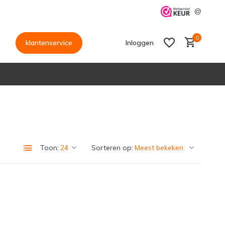
@
0
klantenservice
Inloggen
Account aanmaken
Account aanmaken
Toon:
Sorteren op: