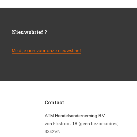
Nieuwsbrief ?
Meld je aan voor onze nieuwsbrief
Contact
ATM Handelsonderneming B.V.
van Elkstraat 18 (geen bezoekadres)
3342VN