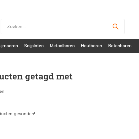
ijmoeren
Snijplaten
Metaalboren
Houtboren
Betonboren
ucten getagd met
en
ucten gevonden!...